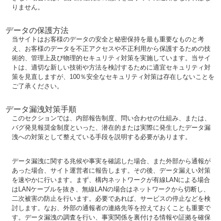
りません。
データの保護方法
当サイトはお客様のデータの安全と秘密保持を最も重要なものと考
え、お客様のデータを不正アクセスや不正利用から保護するための技
術的、管理上及び物理的セキュリティ対策を実施しています。当サイ
トは、適切な新しい技術や方法を検討するために適宜セキュリティ対
策を見直しますが、100％安全なセキュリティ対策は存在しないことを
ご了承ください。
データ漏洩対策手順
このセクションでは、内部報告制度、問い合わせの仕組み、または、
バグ発見報奨金制度といった、潜在的または実際に発生したデータ漏
洩への対策として整えている手段を説明する必要があります。
データ漏洩に関する兆候や事実を確認した場合、また外部から通報が
あった場合、サイト運営者に報告します。その後、データ漏えい対策
を速やかに行います。まず、構内ネットワークが有線LANによる場合
はLANケーブルを抜き、無線LANの場合はネットワークから切断し、
二次被害の防止を行います。必要であれば、サービスの停止などを検
討します。なお、外部の通報者の連絡先等を控えておくことも重要で
す。データ漏洩の調査を行い、事実関係を裏付ける情報や証拠を確保