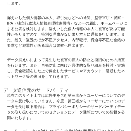
します。
漏えいした個人情報の本人、取引先などへの通知、監督官庁・警察・
IPA（独立行政法人情報処理推進機構）などへの届出、ホームページに
よる公表を検討します。漏えいした個人情報の本人に被害が及ぶ可能
性がありますので、特別な理由がない限り本人に通知を行います。ま
た、紛失・盗難のほか不正アクセス、内部犯行、脅迫等不正な金銭の
要求など犯罪性がある場合は警察へ届出ます。
データ漏えいによって発生した被害の拡大の防止と復旧のための措置
を行います。また、再発防止に向けた具体的な取り組みを検討・実施
し、安全確認をした上で停止したサービスやアカウント、遮断したネ
ットワーク等の復旧をして行きます。
データ送信元のサードパーティ
現在このサイト上では広告主を含む第三者からユーザーについてのデ
ータを受け取っていません、今度 第三者からユーザーについてのデ
ータを受け取る場合は、プライバシーポリシーのサードパーティデー
タの取り扱いについてのセクションにデータ受領についての情報を公
開いたします。