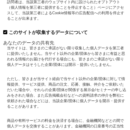
訪問者は、当該第三者のウェブサイト内に設けられたオプトアウト
（個人情報を第三者に提供することを停止すること）ページにアクセ
スして、当該第三者によるCookie情報等の広告配信への利用を停止す
ることが出来ます。
このサイトが収集するデータについて
あなたのデータの共有先
当サイトは、皆さまのご承諾がない限り収集した個人データを第三者
に提供いたしません。当サイト以外の企業/団体から皆さまに有益と思
われる情報のお届けを代行する場合にも、皆さまのご承諾がない限り
個人データはそうした企業/団体には開示・提供いたしません。
ただし、皆さまが当サイト経由で当サイト以外の企業/団体に対して情
報提供、サービス提供、商品の注文、応募、接触、仲介をご依頼いた
だいた場合や、それらの企業/団体が関係する展示会/セミナーの申し込
みをされた場合、また広告掲載会社などへの資料請求の仲介を弊社に
依頼された場合などには、当該企業/団体に個人データを開示・提供す
ることがあります。
商品や有料サービスの料金を決済する場合に、金融機関などとの間で
個人データを交換することがあります。金融機関の口座番号の正当性