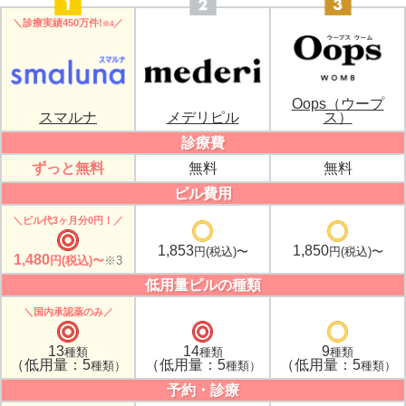
＼診療実績450万件!
／
※4
Oops（ウープ
スマルナ
メデリピル
ス）
診療費
ずっと無料
無料
無料
ピル費用
＼ピル代3ヶ月分0円！／
1,853
1,850
円(税込)〜
円(税込)〜
1,480
円(税込)〜
※3
低用量ピルの種類
＼国内承認薬のみ／
13
14
9
種類
種類
種類
（低用量：5
（低用量：5
（低用量：5
種類）
種類）
種類）
予約・診療