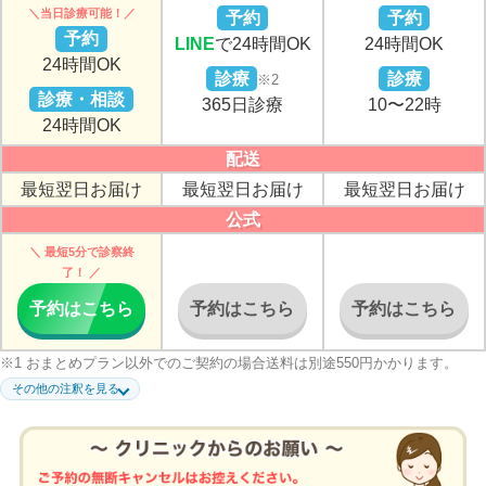
＼当日診療可能！／
予約
予約
予約
LINE
で24時間OK
24時間OK
24時間OK
診療
診療
※2
診療・相談
365日診療
10〜22時
24時間OK
配送
最短翌日お届け
最短翌日お届け
最短翌日お届け
公式
＼ 最短5分で診察終
了！ ／
予約はこちら
予約はこちら
予約はこちら
※1 おまとめプラン以外でのご契約の場合送料は別途550円かかります。
※2 診療時間については当日の予約状況・医師の都合によっても変動する場
その他の注釈を見る
合がございます。最新情報については、ご予約フォームからご確認くださ
い。
※3 初めてスマルナをご利用の方で12シート一括決済プランのラベルフィー
ユ・ファボワールを選択した場合に適用。（お一人様一回限り有効）※初回
の決済総額¥17,760※上記金額で購入するためにはクーポンコードの入力が
必要です。決済時に必ず「SM2026」とご入力ください。※クーポンの併用
不可