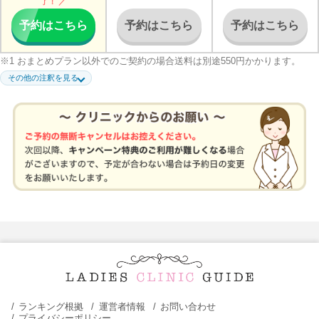
了！ ／
予約はこちら
予約はこちら
予約はこちら
※1 おまとめプラン以外でのご契約の場合送料は別途550円かかります。
※2 診療時間については当日の予約状況・医師の都合によっても変動する場
その他の注釈を見る
合がございます。最新情報については、ご予約フォームからご確認くださ
い。
※3 初めてスマルナをご利用の方で12シート一括決済プランのラベルフィー
ユ・ファボワールを選択した場合に適用。（お一人様一回限り有効）※初回
の決済総額¥17,760※上記金額で購入するためにはクーポンコードの入力が
必要です。決済時に必ず「SM2026」とご入力ください。※クーポンの併用
不可
※4 診療件数は2019年8月〜2025年6月の期間におけるオンライン診療プラッ
トフォーム「スマルナ」を利用したオンライン診療の実績（全診療科目のお
薬の発送実績及び診療件数を含む）です。診療は提携先医療機関が行いま
す。
ランキング根拠
運営者情報
お問い合わせ
プライバシーポリシー