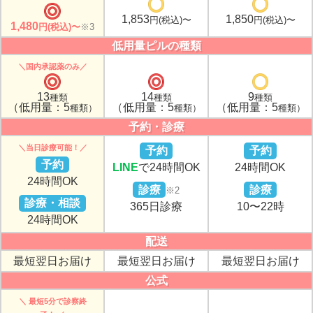
1,853
1,850
円(税込)〜
円(税込)〜
1,480
円(税込)〜
※3
低用量ピルの種類
＼国内承認薬のみ／
13
14
9
種類
種類
種類
（低用量：5
（低用量：5
（低用量：5
種類）
種類）
種類）
予約・診療
＼当日診療可能！／
予約
予約
予約
LINE
で24時間OK
24時間OK
24時間OK
診療
診療
※2
診療・相談
365日診療
10〜22時
24時間OK
配送
最短翌日お届け
最短翌日お届け
最短翌日お届け
公式
＼ 最短5分で診察終