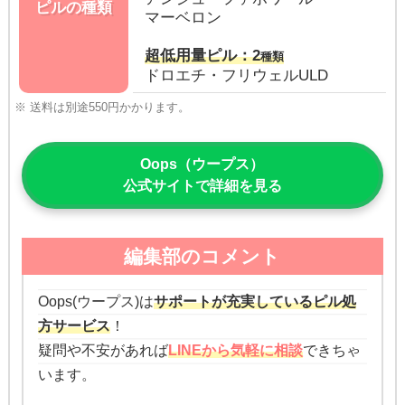
ピルの種類
マーベロン
超低用量ピル：2
種類
ドロエチ・フリウェルULD
※ 送料は別途550円かかります。
Oops（ウープス）
公式サイトで詳細を見る
編集部のコメント
Oops(ウープス)は
サポートが充実しているピル処
方サービス
！
疑問や不安があれば
LINEから気軽に相談
できちゃ
います。