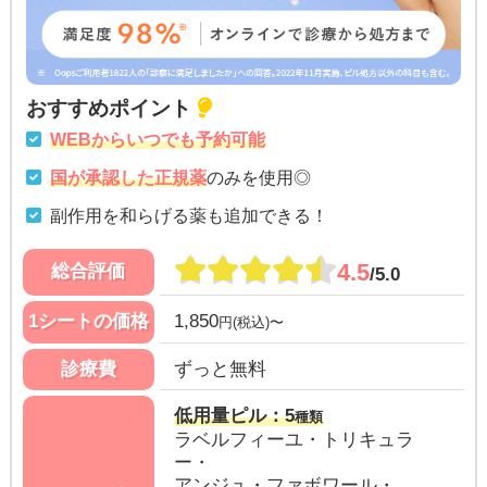
おすすめポイント
WEBからいつでも予約可能
国が承認した正規薬
のみを使用◎
副作用を和らげる薬も追加できる！
4.5
総合評価
/5.0
1シートの価格
1,850
円(税込)〜
診療費
ずっと無料
低用量ピル：5
種類
ラベルフィーユ・トリキュラ
ー・
アンジュ・ファボワール・